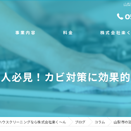
山
0
事業内容
料金
株式会社楽
スタッフ
施工事例
エアコンクリーニン
よくある質問
塗装工事
む人必見！カビ対策に効果的
外構工事
不用品回収
遺品整理
ハウスクリーニングなら株式会社楽く～ん
ブログ
コラム
山梨市の