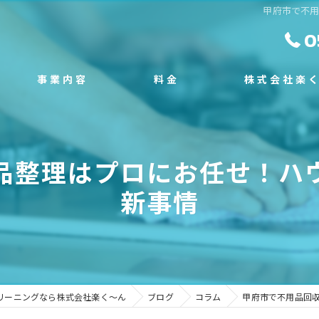
甲府市で不
0
事業内容
料金
株式会社楽
スタッフ
施工事例
エアコンクリーニン
品整理はプロにお任せ！ハ
よくある質問
塗装工事
新事情
外構工事
不用品回収
遺品整理
リーニングなら株式会社楽く～ん
ブログ
コラム
甲府市で不用品回