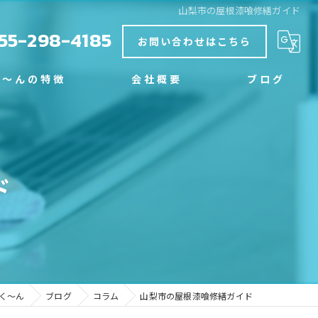
山梨市の屋根漆喰修繕ガイド
55-298-4185
お問い合わせはこちら
く～んの特徴
会社概要
ブログ
グ
コラム
ド
く～ん
ブログ
コラム
山梨市の屋根漆喰修繕ガイド