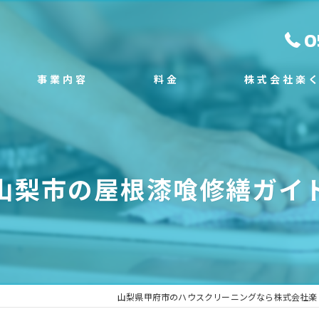
0
事業内容
料金
株式会社楽
スタッフ
施工事例
エアコンクリーニン
よくある質問
塗装工事
山梨市の屋根漆喰修繕ガイ
外構工事
不用品回収
遺品整理
山梨県甲府市のハウスクリーニングなら株式会社楽