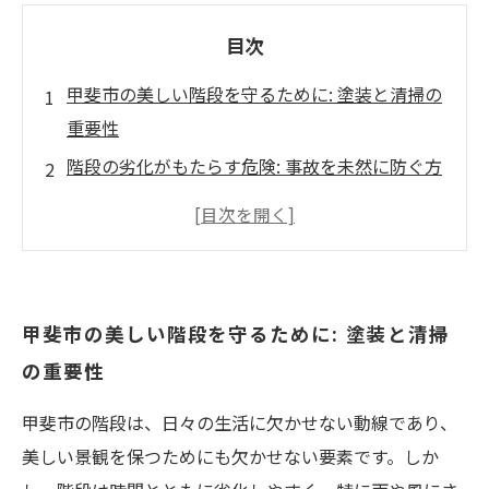
目次
甲斐市の美しい階段を守るために: 塗装と清掃の
重要性
階段の劣化がもたらす危険: 事故を未然に防ぐ方
法
清掃の手順を徹底解説: 自分でできる階段メンテ
ナンス
プロに頼るメリット: 専門技術で階段をよみがえ
甲斐市の美しい階段を守るために: 塗装と清掃
らせる
の重要性
安全で快適な居住空間の実現: 階段メンテナンス
の価値
甲斐市の階段は、日々の生活に欠かせない動線であり、
資産価値を維持するために: 定期的な階段塗装の
美しい景観を保つためにも欠かせない要素です。しか
必要性