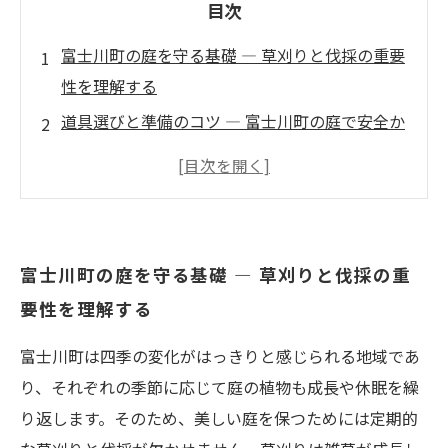
目次
富士川町の庭を守る基礎 — 草刈りと伐採の重要
性を理解する
道具選びと準備のコツ — 富士川町の庭で安全か
つ効果的に作業を行うために
季節ごとの最適なタイミング — 富士川町の気候
を活かした草刈り・伐採スケジュール
環境と安全に配慮した作業方法 — 富士川町での
富士川町の庭を守る基礎 — 草刈りと伐採の重
草刈り・伐採のポイント
要性を理解する
継続管理で築く美しい庭 — 富士川町の草刈り・
伐採を日常に取り入れる方法
富士川町は四季の変化がはっきりと感じられる地域であ
り、それぞれの季節に応じて庭の植物も成長や休眠を繰
り返します。そのため、美しい庭を保つためには定期的