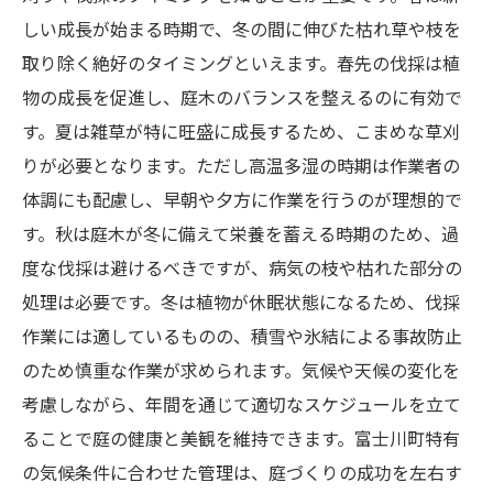
しい成長が始まる時期で、冬の間に伸びた枯れ草や枝を
取り除く絶好のタイミングといえます。春先の伐採は植
物の成長を促進し、庭木のバランスを整えるのに有効で
す。夏は雑草が特に旺盛に成長するため、こまめな草刈
りが必要となります。ただし高温多湿の時期は作業者の
体調にも配慮し、早朝や夕方に作業を行うのが理想的で
す。秋は庭木が冬に備えて栄養を蓄える時期のため、過
度な伐採は避けるべきですが、病気の枝や枯れた部分の
処理は必要です。冬は植物が休眠状態になるため、伐採
作業には適しているものの、積雪や氷結による事故防止
のため慎重な作業が求められます。気候や天候の変化を
考慮しながら、年間を通じて適切なスケジュールを立て
ることで庭の健康と美観を維持できます。富士川町特有
の気候条件に合わせた管理は、庭づくりの成功を左右す