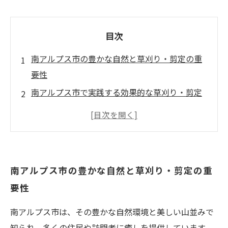
目次
南アルプス市の豊かな自然と草刈り・剪定の重
要性
南アルプス市で実践する効果的な草刈り・剪定
技術
地域特性を活かした雑草対策の具体的方法
ハウスクリーニング業界と連携した環境美化の
取り組み
南アルプス市の豊かな自然と草刈り・剪定の重
持続可能な南アルプス市の庭管理と今後の展望
要性
南アルプス市は、その豊かな自然環境と美しい山並みで
知られ、多くの住民や訪問者に癒しを提供しています。