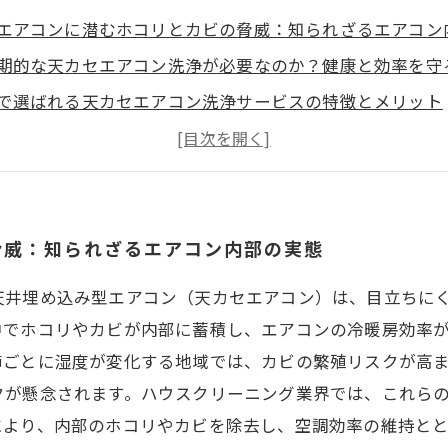
エアコンに潜むホコリとカビの脅威：知られざるエアコン
期的な天カセエアコン洗浄が必要なのか？健康と効率を守
で選ばれる天カセエアコン洗浄サービスの特徴とメリット
の効果を実感！快適で清潔な空間を長持ちさせる秘訣
始めたい！プロが教える天カセエアコンの簡単メンテナン
て暮らすために昭和町でできる天カセエアコン洗浄の重要
脅威：知られざるエアコン内部の実態
天井埋め込み型エアコン（天カセエアコン）は、目立ちに
中でホコリやカビが内部に蓄積し、エアコンの冷暖房効率
節ごとに湿度が変化する地域では、カビの繁殖リスクが高
クが懸念されます。ハウスクリーニング業界では、これら
により、内部のホコリやカビを除去し、空調効率の維持と