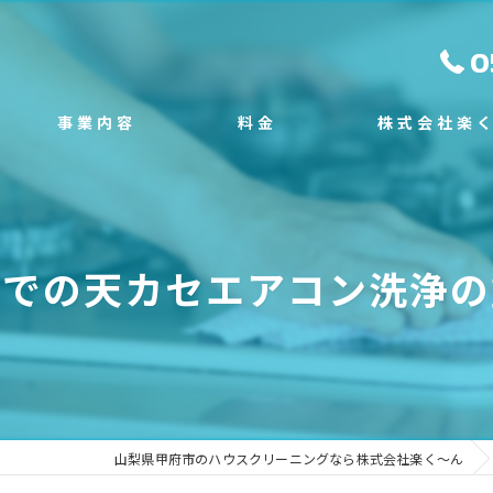
0
事業内容
料金
株式会社楽
スタッフ
施工事例
エアコンクリーニン
よくある質問
塗装工事
町での天カセエアコン洗浄の
外構工事
不用品回収
遺品整理
山梨県甲府市のハウスクリーニングなら株式会社楽く～ん