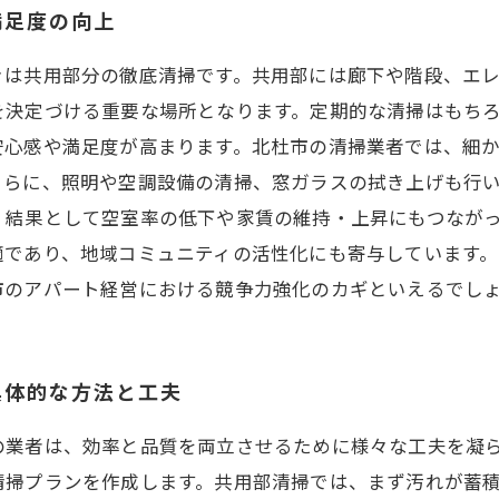
満足度の向上
きは共用部分の徹底清掃です。共用部には廊下や階段、エ
を決定づける重要な場所となります。定期的な清掃はもち
安心感や満足度が高まります。北杜市の清掃業者では、細
さらに、照明や空調設備の清掃、窓ガラスの拭き上げも行
、結果として空室率の低下や家賃の維持・上昇にもつなが
適であり、地域コミュニティの活性化にも寄与しています
市のアパート経営における競争力強化のカギといえるでし
具体的な方法と工夫
の業者は、効率と品質を両立させるために様々な工夫を凝
清掃プランを作成します。共用部清掃では、まず汚れが蓄