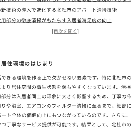
最新技術の導入で進化する北杜市のアパート清掃技術
共用部分の徹底清掃がもたらす入居者満足度の向上
プロが実践する北杜市アパート清掃の具体的な方法と工夫
将来を見据えた北杜市アパート清掃の重要性と選び方のポ
な居住環境のはじまり
活できる環境を作る上で欠かせない要素です。特に北杜市
により居住空間の衛生状態を保ちやすくなっています。清
用部分は入居者同士の印象に大きく影響するため、丁寧な
周りや浴室、エアコンのフィルター清掃に至るまで、細部
パート全体の価値向上にもつながっているのです。さらに
かつ丁寧なサービス提供が可能です。結果として、北杜市