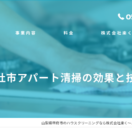
0
事業内容
料金
株式会社楽
スタッフ
施工事例
エアコンクリーニン
よくある質問
塗装工事
杜市アパート清掃の効果と
外構工事
不用品回収
遺品整理
山梨県甲府市のハウスクリーニングなら株式会社楽く～