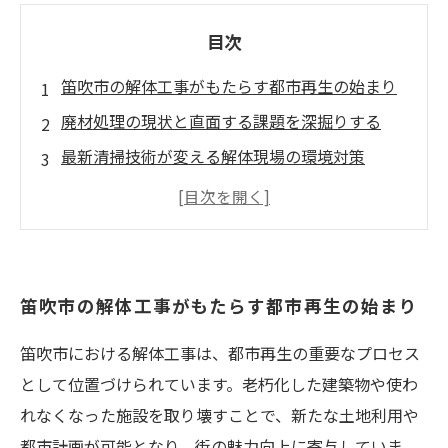
目次
笛吹市の解体工事がもたらす都市再生の始まり
廃材処理の現状と直面する課題を深掘りする
最新清掃技術が変える解体現場の環境対策
リサイクルと再利用で築く持続可能な笛吹市の
未来
解体工事廃材処理の成功事例から見える地域貢
献の形
笛吹市の解体工事がもたらす都市再生の始まり
笛吹市の解体工事で知っておきたい廃材処理の
笛吹市における解体工事は、都市再生の重要なプロセス
基礎知識
として位置づけられています。老朽化した建築物や使わ
ハウスクリーニング業界が切り拓く解体現場の
れなくなった施設を取り壊すことで、新たな土地利用や
環境改善技術
都市計画が可能となり、街の魅力向上に寄与していま